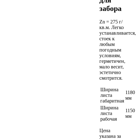
забора
Zn = 275 г/
кв.м. Легко
устанавливается,
стоек к
любым
погодным
условиям,
герметичен,
мало весит,
эстетично
смотрится.
Ширина
1180
листа
мм
габаритная
Ширина
1150
листа
мм
рабочая
Цена
указана за