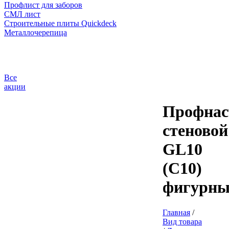
Профлист для заборов
СМЛ лист
Строительные плиты Quickdeck
Металлочерепица
Все
акции
Профнас
стеновой
GL10
(С10)
фигурн
Главная
/
Вид товара