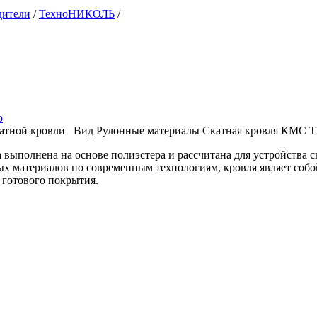
дители
/
ТехноНИКОЛЬ
/
о
атной кровли
Вид
Рулонные материалы
Скатная кровля
КМС Т
 выполнена на основе полиэстера и рассчитана для устройства 
х материалов по современным технологиям, кровля являет собо
о готового покрытия.