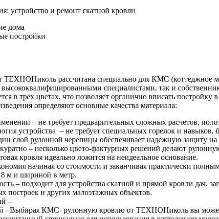
я: устройство и ремонт скатной кровли
ие дома
ые постройки
т ТЕХНОНиколь рассчитана специально для КМС (коттеджное ма
к высококвалифицированными специалистами, так и собственни
тся в трех цветах, что позволяет органично вписать постройку 
зведения определяют основные качества материала:
менении – не требует предварительных сложных расчетов, полот
огия устройства – не требует специальных горелок и навыков, 
дин слой рулонной черепицы обеспечивает надежную защиту на
ккуратно – несколько цвето-фактурных решений делают рулонную
товая кровля идеально ложится на неидеальное основание.
кономия начиная со стоимости и заканчивая практически полным
 8 м и шириной в метр.
сть – подходит для устройства скатной и прямой кровли дач, за
ых построек и других малоэтажных объектов.
й –
 - Выбирая КМС- рулонную кровлю от ТЕХНОНиколь вы можете
рассчитанный специально для использования в коттеджном малоэ