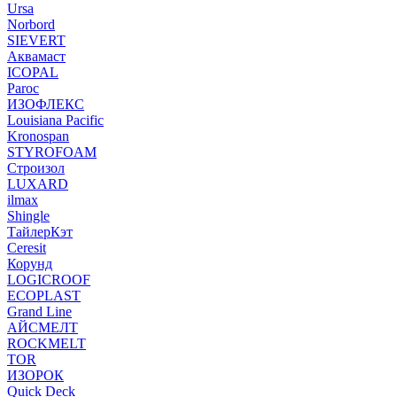
Ursa
Norbord
SIEVERT
Аквамаст
ICOPAL
Paroc
ИЗОФЛЕКС
Louisiana Pacific
Kronospan
STYROFOAM
Строизол
LUXARD
ilmax
Shingle
ТайлерКэт
Ceresit
Корунд
LOGICROOF
ECOPLAST
Grand Line
АЙСМЕЛТ
ROCKMELT
TOR
ИЗОРОК
Quick Deck