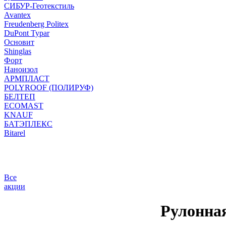
СИБУР-Геотекстиль
Avantex
Freudenberg Politex
DuPont Typar
Основит
Shinglas
Форт
Наноизол
АРМПЛАСТ
POLYROOF (ПОЛИРУФ)
БЕЛТЕП
ECOMAST
KNAUF
БАТЭПЛЕКС
Bitarel
Все
акции
Рулонна