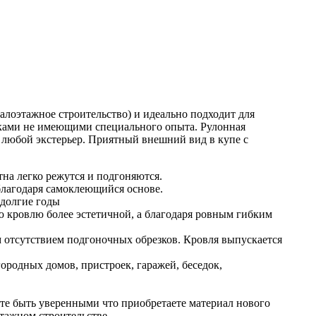
лоэтажное строительство) и идеально подходит для
ками не имеющими специального опыта. Рулонная
в любой экстерьер. Приятный внешний вид в купе с
на легко режутся и подгоняются.
благодаря самоклеющийся основе.
 долгие годы
 кровлю более эстетичной, а благодаря ровным гибким
 отсутствием подгоночных обрезков. Кровля выпускается
городных домов, пристроек, гаражей, беседок,
 быть уверенными что приобретаете материал нового
тажном строительстве.