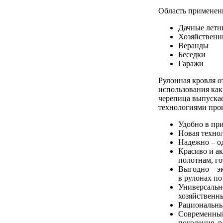
Область применени
Дачные летн
Хозяйственн
Веранды
Беседки
Гаражи
Рулонная кровля о
использования ка
черепица выпускае
технологиями прои
Удобно в при
Новая технол
Надежно – о
Красиво и а
полотнам, го
Выгодно – э
в рулонах по
Универсально
хозяйственн
Рациональны
Современный
поколения, 