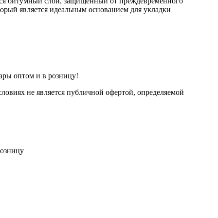
я битумный слой, защищенный от преждевременного
торый является идеальным основанием для укладки
ары оптом и в розницу!
ловиях не является публичной офертой, определяемой
розницу