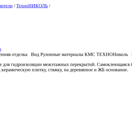
дители
/
ТехноНИКОЛЬ
/
о
енняя отделка
Вид
Рулонные материалы
КМС ТЕХНОНиколь
е для гидроизоляции межэтажных перекрытий. Самоклеющаяся бе
 керамическую плитку, стяжку, на деревянное и ЖБ основание.