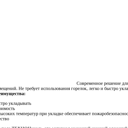
Современное решение для
ещений. Не требует использования горелок, легко и быстро укл
еимущества:
стро укладывать
оимость
высоких температур при укладке обеспечивает пожаробезопаснос
ество