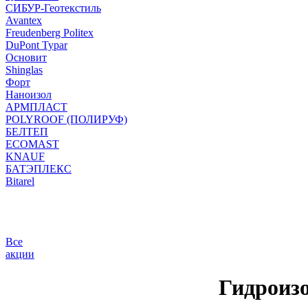
СИБУР-Геотекстиль
Avantex
Freudenberg Politex
DuPont Typar
Основит
Shinglas
Форт
Наноизол
АРМПЛАСТ
POLYROOF (ПОЛИРУФ)
БЕЛТЕП
ECOMAST
KNAUF
БАТЭПЛЕКС
Bitarel
Все
акции
Гидрои