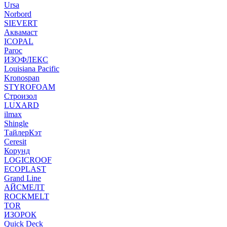
Ursa
Norbord
SIEVERT
Аквамаст
ICOPAL
Paroc
ИЗОФЛЕКС
Louisiana Pacific
Kronospan
STYROFOAM
Строизол
LUXARD
ilmax
Shingle
ТайлерКэт
Ceresit
Корунд
LOGICROOF
ECOPLAST
Grand Line
АЙСМЕЛТ
ROCKMELT
TOR
ИЗОРОК
Quick Deck