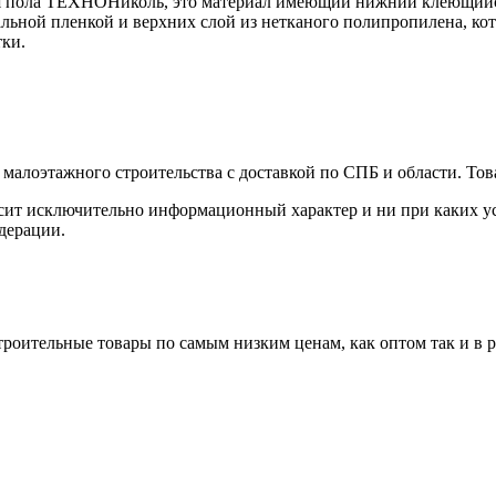
я пола ТЕХНОНиколь, это материал имеющий нижний клеющийс
льной пленкой и верхних слой из нетканого полипропилена, ко
тки.
малоэтажного строительства с доставкой по СПБ и области. Тов
сит исключительно информационный характер и ни при каких ус
дерации.
роительные товары по самым низким ценам, как оптом так и в 