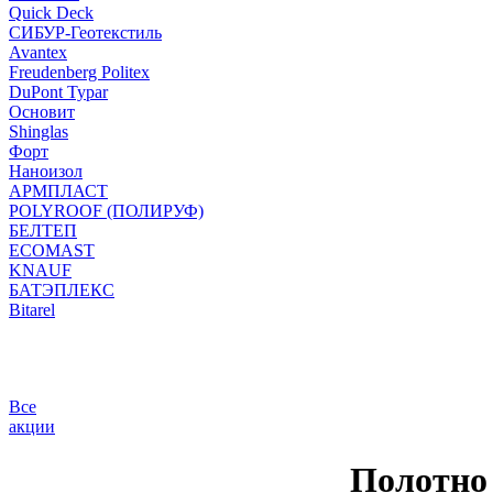
Quick Deck
СИБУР-Геотекстиль
Avantex
Freudenberg Politex
DuPont Typar
Основит
Shinglas
Форт
Наноизол
АРМПЛАСТ
POLYROOF (ПОЛИРУФ)
БЕЛТЕП
ECOMAST
KNAUF
БАТЭПЛЕКС
Bitarel
Все
акции
Полотно