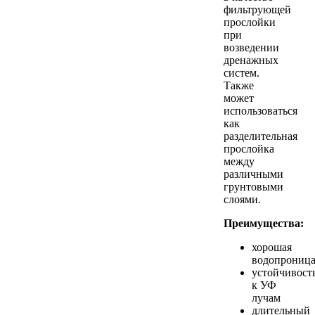
фильтрующей
прослойки
при
возведении
дренажных
систем.
Также
может
использоваться
как
разделительная
прослойка
между
различными
грунтовыми
слоями.
Преимущества:
хорошая
водопроница
устойчивост
к УФ
лучам
длительный