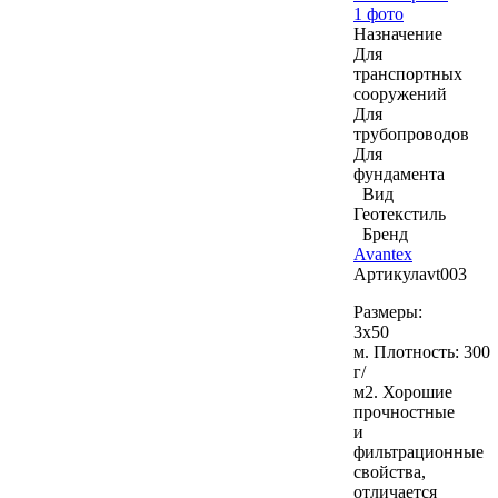
1 фото
Назначение
Для
транспортных
сооружений
Для
трубопроводов
Для
фундамента
Вид
Геотекстиль
Бренд
Avantex
Артикул
avt003
Размеры:
3х50
м. Плотность: 300
г/
м2. Хорошие
прочностные
и
фильтрационные
свойства,
отличается