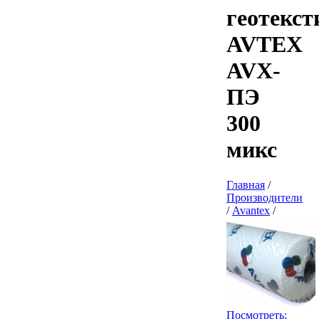
геотекст
AVTEX
AVX-
ПЭ
300
микс
Главная
/
Производители
/
Avantex
/
Посмотреть: