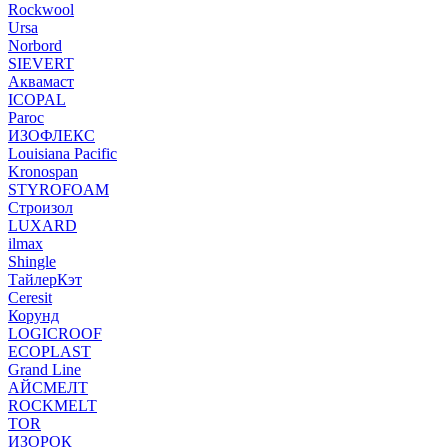
Rockwool
Ursa
Norbord
SIEVERT
Аквамаст
ICOPAL
Paroc
ИЗОФЛЕКС
Louisiana Pacific
Kronospan
STYROFOAM
Строизол
LUXARD
ilmax
Shingle
ТайлерКэт
Ceresit
Корунд
LOGICROOF
ECOPLAST
Grand Line
АЙСМЕЛТ
ROCKMELT
TOR
ИЗОРОК