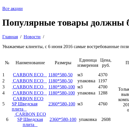
Все акции
Популярные товары должны 
Главная
/
Новости
/
Уважаемые клиенты, с 6 июня 2016 самые востребованные по
Единица
Цена,
№
Наименование
Размеры
П
измерения
руб.
1
CARBON ECO
1180*580-50
м3
4370
2
CARBON ECO
1180*580-50
упаковка
1197
3
CARBON ECO
1180*580-100
м3
4700
Толь
4
CARBON ECO
1180*580-100
упаковка
1288
выв
CARBON ECO
комп
5
SP Шведская
2360*580-100
м3
4760
20
плита
CARBON ECO
6
SP Шведская
2360*580-100
упаковка
2608
плита